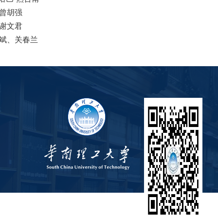
曾胡强
谢文君
斌、关春兰