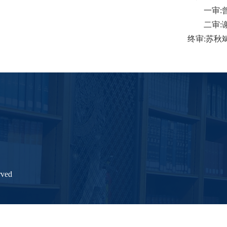
一审
:
二审
:
终审
:
苏秋
ved