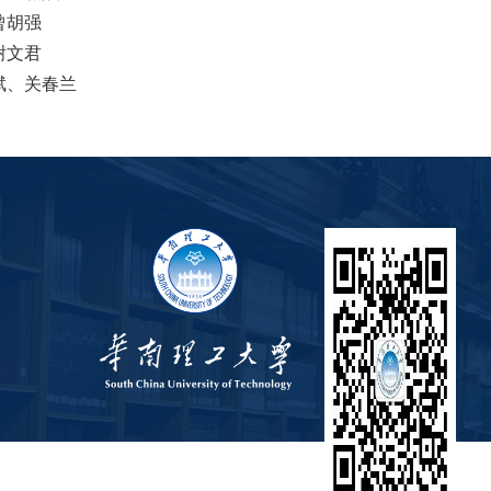
曾胡强
谢文君
斌、关春兰