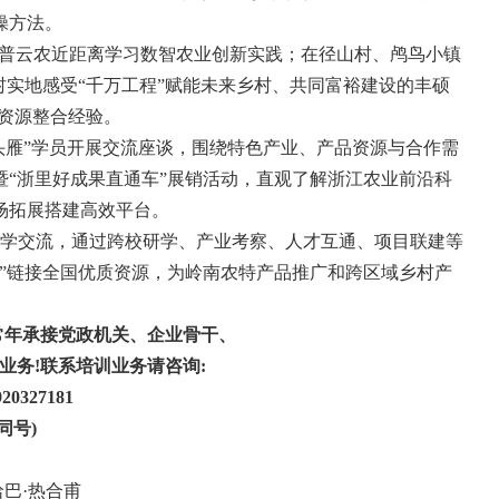
操方法。
托普云农近距离学习数智农业创新实践；在径山村、鸬鸟小镇
村实地感受“千万工程”赋能未来乡村、共同富裕建设的丰硕
资源整合经验。
头雁”学员开展交流座谈，围绕特色产业、产品资源与合作需
“浙里好成果直通车”展销活动，直观了解浙江农业前沿科
场拓展搭建高效平台。
学交流，通过跨校研学、产业考察、人才互通、项目联建等
”链接全国优质资源，为岭南农特产品推广和跨区域乡村产
常年承接党政机关、企业骨干、
业务
!
联系培训业务请咨询
:
20327181
同号
)
哈巴
·
热合甫